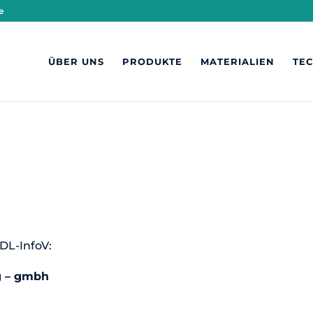
e
ÜBER UNS
PRODUKTE
MATERIALIEN
TE
DL-InfoV:
g – gmbh